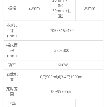
20mm（回
旋）
振幅
20mm
30mm
30mm（往
返）
外形尺
寸
705×515×470
(mm)
摇床面
积
380×300
(mm)
功率
1600W
满载配
6只500ml或3-4只1000ml
置
定时范
0～9990min
围
毛重/