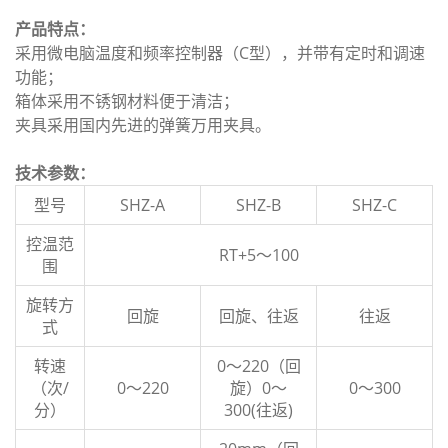
产品特点：
采用微电脑温度和频率控制器（C型），并带有定时和调速
功能；
箱体采用不锈钢材料便于清洁；
夹具采用国内先进的弹簧万用夹具。
技术参数：
型号
SHZ-A
SHZ-B
SHZ-C
控温范
RT+5～100
围
旋转方
回旋
回旋、往返
往返
式
转速
0～220（回
（次/
0～220
旋）0～
0～300
分）
300(往返)