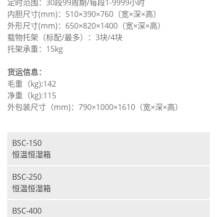
定时范围：30段99周期/每段1-9999小时
内胆尺寸(mm)：510×390×760
（宽
×深
×高）
外形尺寸(mm)：650×820×1400
（宽
×深
×高）
载物托架（标配/最多）：3块/4块
​托架承重：15kg
货运信息：
毛重（kg):142
净重（kg):115
外包装尺寸（mm)：790×1000×1610
（宽
×深
×高）
BSC-150
恒温恒湿箱
BSC-250
恒温恒湿箱
BSC-400