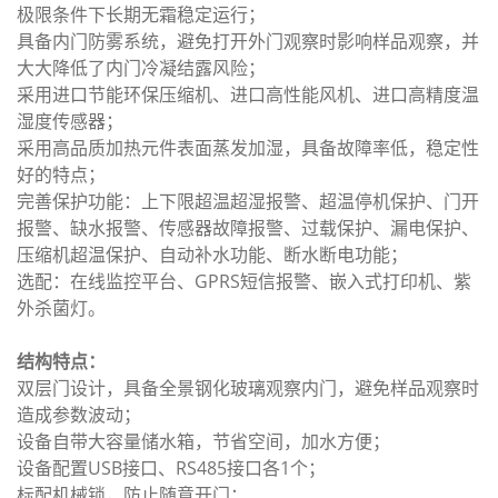
极限条件下长期无霜稳定运行；
具备内门防雾系统，避免打开外门观察时影响样品观察，并
大大降低了内门冷凝结露风险；
采用进口节能环保压缩机、进口高性能风机、进口高精度温
湿度传感器；
采用高品质加热元件表面蒸发加湿，具备故障率低，稳定性
好的特点；
完善保护功能：上下限超温超湿报警、超温停机保护、门开
报警、缺水报警、传感器故障报警、过载保护、漏电保护、
压缩机超温保护、自动补水功能、断水断电功能；
选配：在线监控平台、GPRS短信报警、嵌入式打印机、紫
外杀菌灯。
结构特点：
双层门设计，具备全景钢化玻璃观察内门，避免样品观察时
造成参数波动；
设备自带大容量储水箱，节省空间，加水方便；
设备配置USB接口、RS485接口各1个；
标配机械锁，防止随意开门；